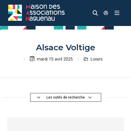
Panneau de gestion des cookies
Aller au contenu principal
Aller au menu
Aller au moteur de recherche
Recherche
Accèder à
Alsace Voltige
Loisirs
mardi 15 avril 2025
Les outils de recherche