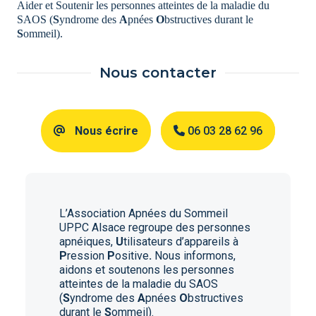
Aider et Soutenir les personnes atteintes de la maladie du
SAOS (
S
yndrome des
A
pnées
O
bstructives durant le
S
ommeil).
Nous contacter
Nous écrire
06 03 28 62 96
L’Association Apnées du Sommeil
UPPC Alsace regroupe des personnes
apnéiques,
U
tilisateurs d’appareils à
P
ression
P
ositive
.
Nous informons,
aidons et soutenons les personnes
atteintes de la maladie du SAOS
(
S
yndrome des
A
pnées
O
bstructives
durant le
S
ommeil).