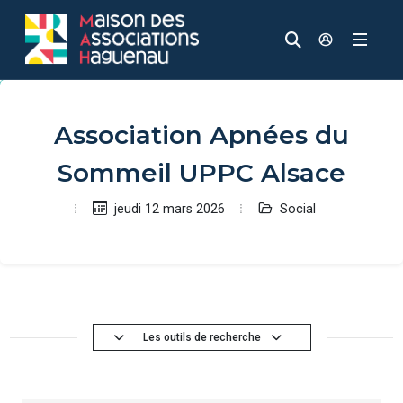
Panneau de gestion des cookies
Aller au contenu principal
Aller au menu
Aller au moteur de recherche
Recherche
Accèder à
Association Apnées du
Sommeil UPPC Alsace
Social
jeudi 12 mars 2026
Les outils de recherche