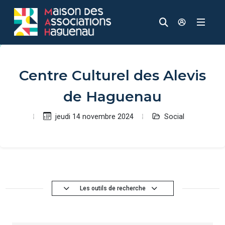
Panneau de gestion des cookies
Aller au contenu principal
Aller au menu
Aller au moteur de recherche
Recherche
Accèder à
Centre Culturel des Alevis
de Haguenau
Social
jeudi 14 novembre 2024
Les outils de recherche