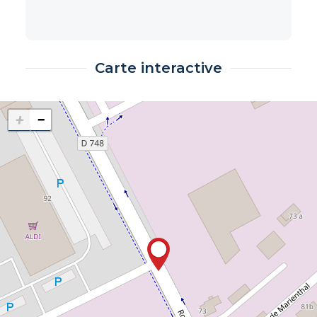
Carte interactive
+
−