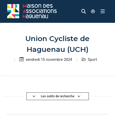
Panneau de gestion des cookies
Aller au contenu principal
Aller au menu
Aller au moteur de recherche
Recherche
Accèder à
Union Cycliste de
Haguenau (UCH)
Sport
vendredi 15 novembre 2024
Les outils de recherche