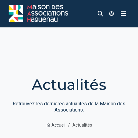
Panneau de gestion des cookies
Aller au contenu principal
Aller au menu
Aller au moteur de recherche
Recherche
Accèder à
Actualités
Retrouvez les dernières actualités de la Maison des
Associations.
Accueil
Actualités