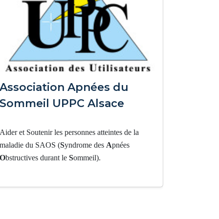
Association Apnées du
Sommeil UPPC Alsace
Aider et Soutenir les personnes atteintes de la
maladie du SAOS (
S
yndrome des
A
pnées
O
bstructives durant le
S
ommeil).