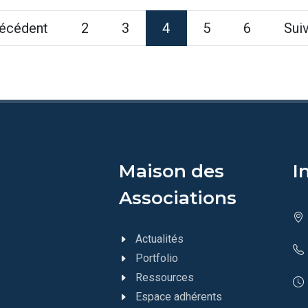
écédent
2
3
4
5
6
Sui
Maison des
I
Associations
Actualités
Portfolio
Ressources
Espace adhérents